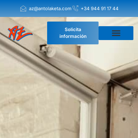
az@antolaketa.com
+34 944 91 17 44
Solicita
información
Empresa de Mudanzas
Solicitar presupuesto