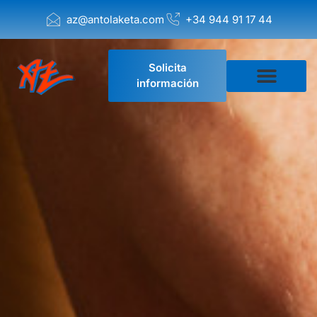
az@antolaketa.com
+34 944 91 17 44
Solicita
información
Empresa de Mudanzas
Solicitar presupuesto