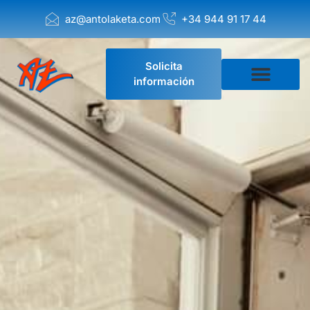
az@antolaketa.com
+34 944 91 17 44
Solicita
información
Empresa de Mudanzas
Solicitar presupuesto