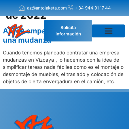
Día:
23 de noviembre
az@antolaketa.com
+34 944 91 17 44
de 2022
Solicita
Así se empaqueta un espejo para
información
una mudanza
Empresa de Mudanzas
Solicitar presupuesto
Cuando tenemos planeado contratar una empresa
mudanzas en Vizcaya , lo hacemos con la idea de
simplificar tareas nada fáciles como es el montaje o
desmontaje de muebles, el traslado y colocación de
objetos de cierta envergadura en el camión, etc.